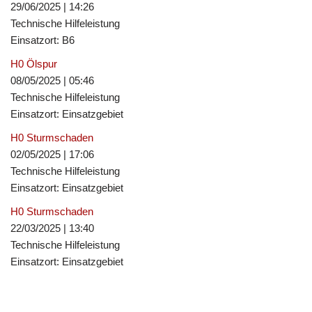
29/06/2025
|
14:26
Technische Hilfeleistung
Einsatzort: B6
H0 Ölspur
08/05/2025
|
05:46
Technische Hilfeleistung
Einsatzort: Einsatzgebiet
H0 Sturmschaden
02/05/2025
|
17:06
Technische Hilfeleistung
Einsatzort: Einsatzgebiet
H0 Sturmschaden
22/03/2025
|
13:40
Technische Hilfeleistung
Einsatzort: Einsatzgebiet