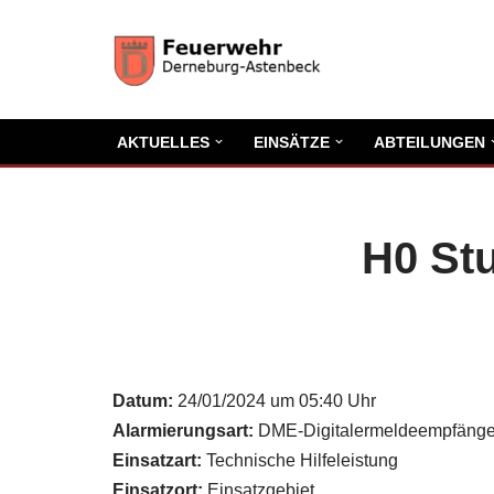
Zum
Inhalt
springen
AKTUELLES
EINSÄTZE
ABTEILUNGEN
H0 St
Datum:
24/01/2024 um 05:40 Uhr
Alarmierungsart:
DME-Digitalermeldeempfänge
Einsatzart:
Technische Hilfeleistung
Einsatzort:
Einsatzgebiet